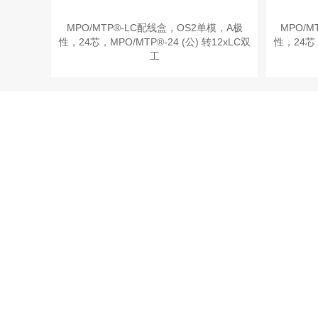
MPO/MTP®-LC配线盒，OS2单模，A极
MPO/
性，24芯，MPO/MTP®-24 (公) 转12xLC双
性，24芯，
工
项目咨询
提供定制化技术支持以满足不同需求。
产品中心
解决方案
光纤跳线
数据中心布线
光纤盒/机箱
企业局域网