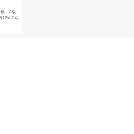
多模，A极
转12xLC双
在线客服
立即联系创优在线客服，进行问题咨询。
新闻中心
关于我们
公司新闻
公司简介
行业新闻
联系我们