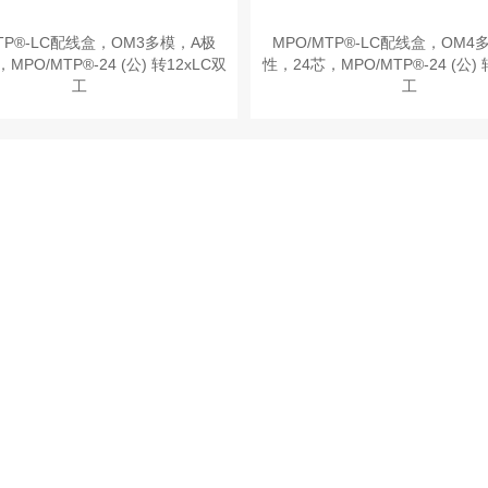
MTP®-LC配线盒，OM3多模，A极
MPO/MTP®-LC配线盒，OM4
MPO/MTP®-24 (公) 转12xLC双
性，24芯，MPO/MTP®-24 (公) 
工
工
联系客户经理
如需咨询产品和解决方案，请联系创优客户经理。
服务支持
客户政策
售后服务