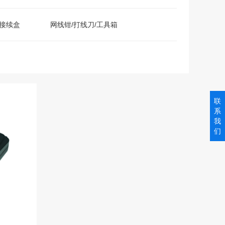
接续盒
网线钳/打线刀/工具箱
联
系
我
们